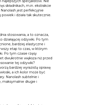
 najlepszych specjalistów. Nie
ęs składnikach, m.in. ekstrakcie
Nanolash jest perfekcyjnie
powiek i działa tak skutecznie.
nia stosowania, a to oznacza,
o działającej odżywki. Po tym
nione, bardziej elastyczne i
erwszy etap to czas, w którym
i. Po tym czasie rzęsy
wet dwukrotnie większa niż przed
osowanie tej odżywki?
 tworzą bardziej wyrazistą oprawę
łoski, a ich kolor może być
ry. Nanolash subtelnie i
e, maksymalnie długie i