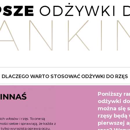
DLACZEGO WARTO STOSOWAĆ ODŻYWKI DO RZĘS
Poniższy ra
WINNAŚ
odżywki do 
można się s
rzęsy będą 
h włosów i rzęs. To one są
pierwszej a
ści siebie i sprawiają, że każda z
ie tylko wyrazistą oprawą oczu,