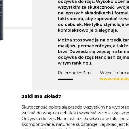
odżywka do rzęs. Wysoko oceni
wszystkim za skuteczność. Swoje 
najlepszych składnikach i formu
taki sposób, aby zapewniać rzę
od cebulek. Nie tylko stymuluje w
kompleksowo je pielęgnuje.
Można stosować ją na przedłużan
makijażu permanentnym, a także 
brwi. Dowiedz się więcej na tema
odżywka do rzęs Nanolash zajmu
w tym rankingu.
Pojemność: 3 ml
Więcej informa
www.nanolas
Jaki ma skład?
Skuteczność opiera się przede wszystkim na wyborze 
wnikać do wnętrza cebulek i wspierać wzrost rzęs zgo
Odżywka do rzęs Nanolash działa właśnie w taki sposób
skomponowane, naturalne substancje. Jej skład jest kr