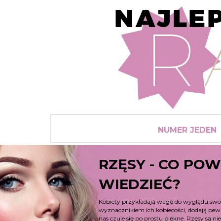
NUMER JEDEN
RZĘSY - CO PO
WIEDZIEĆ?
Kobiety przykładają wagę do wyglądu swoic
wyznacznikiem ich kobiecości, dodają pewno
nas czuje się po prostu piękne. Rzęsy są n