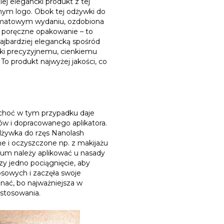
j elegancki produkt z tej
nym logo. Obok tej odżywki do
 w matowym wydaniu, ozdobiona
 poręczne opakowanie – to
ajbardziej elegancką spośród
ięki precyzyjnemu, cienkiemu
To produkt najwyżej jakości, co
, choć w tym przypadku daje
ów i dopracowanego aplikatora.
dżywka do rzęs Nanolash
 i oczyszczone np. z makijażu
rum należy aplikować u nasady
zy jedno pociągnięcie, aby
sowych i zaczęła swoje
nać, bo najważniejsza w
 stosowania.