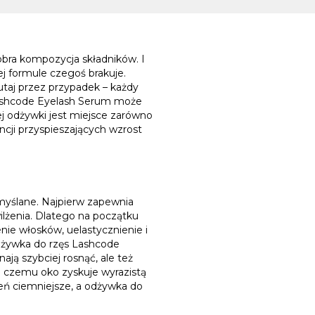
obra kompozycja składników. I
ej formule czegoś brakuje.
utaj przez przypadek – każdy
 Lashcode Eyelash Serum może
j odżywki jest miejsce zarówno
ancji przyspieszających wzrost
myślane. Najpierw zapewnia
lżenia. Dlatego na początku
ie włosków, uelastycznienie i
odżywka do rzęs Lashcode
ją szybciej rosnąć, ale też
ęki czemu oko zyskuje wyrazistą
zień ciemniejsze, a odżywka do