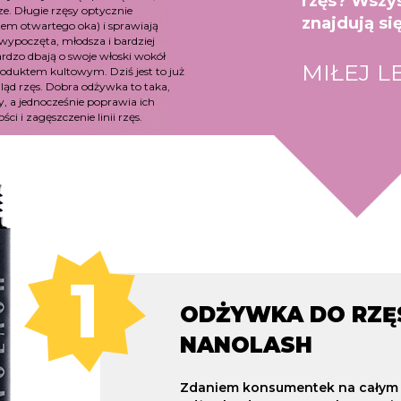
rzęs? Wszys
e. Długie rzęsy optycznie
znajdują si
tem otwartego oka) i sprawiają
 wypoczęta, młodsza i bardziej
rdzo dbają o swoje włoski wokół
MIŁEJ L
roduktem kultowym. Dziś jest to już
ąd rzęs. Dobra odżywka to taka,
y, a jednocześnie poprawia ich
i i zagęszczenie linii rzęs.
ODŻYWKA DO RZĘ
NANOLASH
Zdaniem konsumentek na całym ś