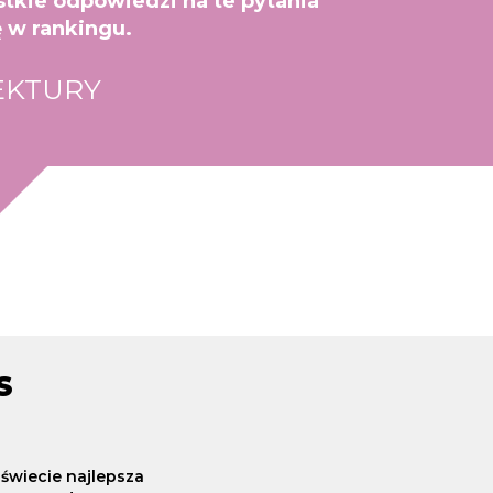
tkie odpowiedzi na te pytania
ę w rankingu.
EKTURY
S
wiecie najlepsza