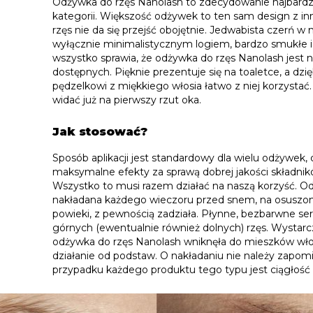
Odżywka do rzęs Nanolash to zdecydowanie najbardzie
kategorii. Większość odżywek to ten sam design z in
rzęs nie da się przejść obojętnie. Jedwabista czerń
wyłącznie minimalistycznym logiem, bardzo smukłe i
wszystko sprawia, że odżywka do rzęs Nanolash jest n
dostępnych. Pięknie prezentuje się na toaletce, a dz
pędzelkowi z miękkiego włosia łatwo z niej korzystać. 
widać już na pierwszy rzut oka.
Jak stosować?
Sposób aplikacji jest standardowy dla wielu odżywek
maksymalne efekty za sprawą dobrej jakości składnik
Wszystko to musi razem działać na naszą korzyść. O
nakładana każdego wieczoru przed snem, na osuszone
powieki, z pewnością zadziała. Płynne, bezbarwne se
górnych (ewentualnie również dolnych) rzęs. Wystarc
odżywka do rzęs Nanolash wniknęła do mieszków wło
działanie od podstaw. O nakładaniu nie należy zapomi
przypadku każdego produktu tego typu jest ciągłość