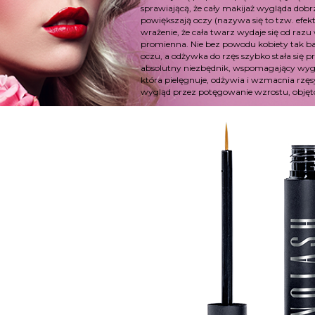
sprawiającą, że cały makijaż wygląda dobrz
powiększają oczy (nazywa się to tzw. efek
wrażenie, że cała twarz wydaje się od razu
promienna. Nie bez powodu kobiety tak ba
oczu, a odżywka do rzęs szybko stała się p
absolutny niezbędnik, wspomagający wygl
która pielęgnuje, odżywia i wzmacnia rzęs
wygląd przez potęgowanie wzrostu, objętośc