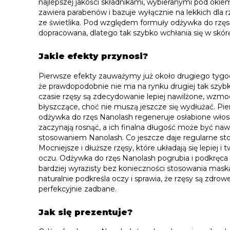
najlepszej jakości składnikami, wybieranymi pod okiem
zawiera parabenów i bazuje wyłącznie na lekkich dla rz
ze świetlika. Pod względem formuły odżywka do rzęs 
dopracowana, dlatego tak szybko wchłania się w skórę 
Jakie efekty przynosi?
Pierwsze efekty zauważymy już około drugiego tygod
że prawdopodobnie nie ma na rynku drugiej tak szybk
czasie rzęsy są zdecydowanie lepiej nawilżone, wzmoc
błyszczące, choć nie muszą jeszcze się wydłużać. Pi
odżywka do rzęs Nanolash regeneruje osłabione włosk
zaczynają rosnąć, a ich finalna długość może być na
stosowaniem Nanolash. Co jeszcze daje regularne st
Mocniejsze i dłuższe rzęsy, które układają się lepiej i
oczu. Odżywka do rzęs Nanolash pogrubia i podkręca w
bardziej wyrazisty bez konieczności stosowania maska
naturalnie podkreśla oczy i sprawia, że rzęsy są zdrow
perfekcyjnie zadbane.
Jak się prezentuje?