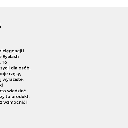
S
ielęgnacji i
e Eyelash
. To
ycji dla osób,
je rzęsy,
j wyraziste.
ki
rto wiedzieć
zy to produkt,
sz wzmocnić i