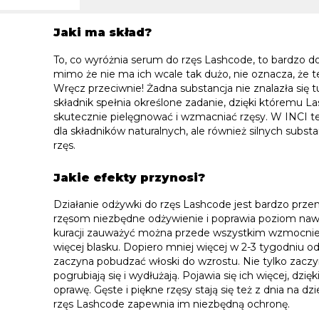
Jaki ma skład?
To, co wyróżnia serum do rzęs Lashcode, to bardzo d
mimo że nie ma ich wcale tak dużo, nie oznacza, że t
Wręcz przeciwnie! Żadna substancja nie znalazła się t
składnik spełnia określone zadanie, dzięki któremu
skutecznie pielęgnować i wzmacniać rzęsy. W INCI te
dla składników naturalnych, ale również silnych subst
rzęs.
Jakie efekty przynosi?
Działanie odżywki do rzęs Lashcode jest bardzo prze
rzęsom niezbędne odżywienie i poprawia poziom nawi
kuracji zauważyć można przede wszystkim wzmocnien
więcej blasku. Dopiero mniej więcej w 2-3 tygodniu 
zaczyna pobudzać włoski do wzrostu. Nie tylko zaczyna
pogrubiają się i wydłużają. Pojawia się ich więcej, dzi
oprawę. Gęste i piękne rzęsy stają się też z dnia na d
rzęs Lashcode zapewnia im niezbędną ochronę.